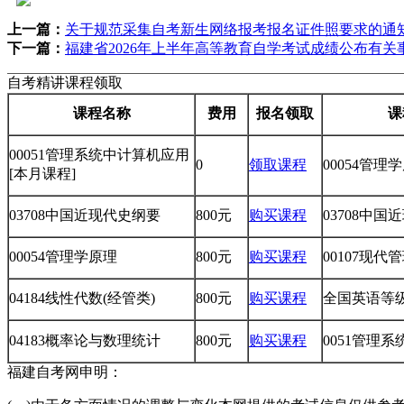
上一篇：
关于规范采集自考新生网络报考报名证件照要求的通
下一篇：
福建省2026年上半年高等教育自学考试成绩公布有关
自考精讲课程领取
课程名称
费用
报名领取
课
00051管理系统中计算机应用
0
领取课程
00054管理
[本月课程]
03708中国近现代史纲要
800元
购买课程
03708中
00054管理学原理
800元
购买课程
00107现代
04184线性代数(经管类)
800元
购买课程
全国英语等级考
04183概率论与数理统计
800元
购买课程
0051管理
福建自考网申明：