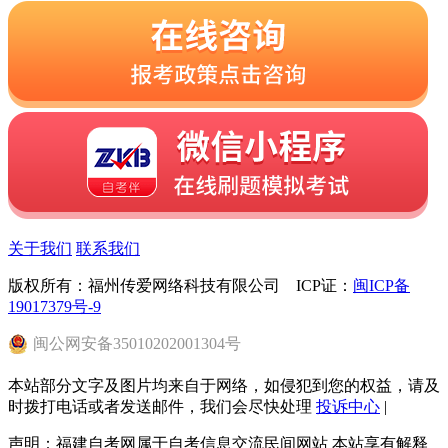
关于我们
联系我们
版权所有：福州传爱网络科技有限公司 ICP证：
闽ICP备
19017379号-9
闽
公网安备
35010202001304
号
本站部分文字及图片均来自于网络，如侵犯到您的权益，请及
时拨打电话或者发送邮件，我们会尽快处理
投诉中心
|
声明：福建自考网属于自考信息交流民间网站 本站享有解释