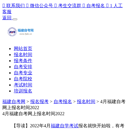

联系我们

微信公众号

考生交流群

自考报名

1
人工
客服
返回
网站首页
报名时间
报考条件
自考安排
自考专业
自考院校
考试时间
培训报名
福建自考网
>
报名报考
>
自考报名
>
报名时间
> 4月福建自考
网上报名时间2022
4月福建自考网上报名时间2022
【导读】2022年4月
福建自学考试
报名就快开始啦，有考