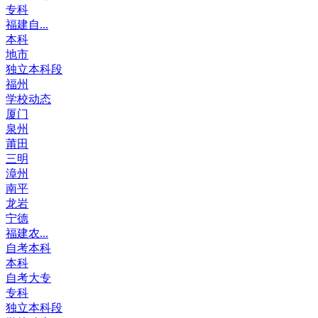
专科
福建自...
本科
地市
独立本科段
福州
学校动态
厦门
泉州
莆田
三明
漳州
南平
龙岩
宁德
福建农...
自考本科
本科
自考大专
专科
独立本科段