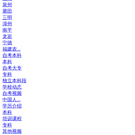
泉州
莆田
三明
漳州
南平
龙岩
宁德
福建农...
自考本科
本科
自考大专
专科
独立本科段
学校动态
自考视频
中国人...
学历介绍
本科
培训课程
专科
其他视频