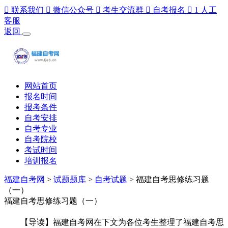

联系我们

微信公众号

考生交流群

自考报名

1
人工
客服
返回
网站首页
报名时间
报考条件
自考安排
自考专业
自考院校
考试时间
培训报名
福建自考网
>
试题题库
>
自考试题
> 福建自考思修练习题
（一）
福建自考思修练习题（一）
【导读】福建自考网在下文为各位考生整理了福建自考思