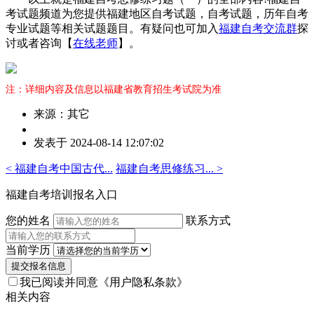
考试题频道为您提供福建地区自考试题，自考试题，历年自考
专业试题等相关试题题目。有疑问也可加入
福建自考交流群
探
讨或者咨询【
在线老师
】。
注：详细内容及信息以福建省教育招生考试院为准
来源：其它
作
发表于 2024-08-14 12:07:02
者：
曾
< 福建自考中国古代...
福建自考思修练习... >
老
师
福建自考培训报名入口
您的姓名
联系方式
当前学历
提交报名信息
我已阅读并同意
《用户隐私条款》
相关内容