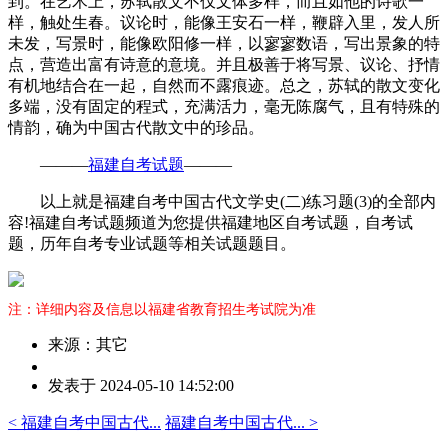
到。在艺术上，苏轼散文不仅文体多样，而且如他的诗歌一
样，触处生春。议论时，能像王安石一样，鞭辟入里，发人所
未发，写景时，能像欧阳修一样，以寥寥数语，写出景象的特
点，营造出富有诗意的意境。并且极善于将写景、议论、抒情
有机地结合在一起，自然而不露痕迹。总之，苏轼的散文变化
多端，没有固定的程式，充满活力，毫无陈腐气，且有特殊的
情韵，确为中国古代散文中的珍品。
———
福建自考试题
———
以上就是福建自考中国古代文学史(二)练习题(3)的全部内
容!福建自考试题频道为您提供福建地区自考试题，自考试
题，历年自考专业试题等相关试题题目。
注：详细内容及信息以福建省教育招生考试院为准
来源：其它
作
发表于 2024-05-10 14:52:00
者：
曾
< 福建自考中国古代...
福建自考中国古代... >
老