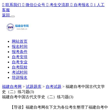

联系我们

微信公众号

考生交流群

自考报名

1
人工
客服
返回
网站首页
报名时间
报考条件
自考安排
自考专业
自考院校
考试时间
培训报名
福建自考网
>
试题题库
>
自考试题
> 福建自考中国古代文学
史（二）练习题(3)
福建自考中国古代文学史（二）练习题(3)
【导读】福建自考网在下文为各位考生整理了福建自考中