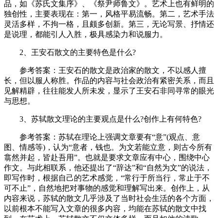
品，如《苏氏文集序》、《祭尹师鲁文》。艺术上也有鲜明的
独创性，主要表现在：第一，风格平易流畅。第二，艺术手法
灵活多样，不拘一格，且颇多创新。第三，无论写景、抒情还
是说理，都能引人入胜，极具感染力和说服力。
2、王安石散文的主要特色是什么?
参考答案：王安石的散文是政治家的散文，不以感人擅
长，但以服人称胜。作品的内容与社会政治有紧密关系，而且
见解精辟，往往能发人所未发，显示了王安石非同寻常的眼光
与思想。
3、苏轼散文理论的主要观点是什么?创作上有何特色?
参考答案：苏轼在理论上强调文章要有“意”(观点、意
图、情感等)，认为“意者，钱也。为文若能立意，则古今所有
翕然并起，皆赴吾用”。也就是要求文章应有中心，围绕中心
作文。与此相联系，他还提出了“辞达”和“自然为文”的说法，
即写作时，根据自己的艺术感觉，“常行于所当行，常止于不
可不止”，自然地把对事物的感觉和理解写出来。创作上，从
内容来说，苏轼的散文几乎涉及了当时社会生活的各个方面，
以前根本不能写入文章的很多内容，均能在苏轼的散文中找