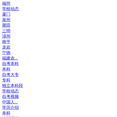
福州
学校动态
厦门
泉州
莆田
三明
漳州
南平
龙岩
宁德
福建农...
自考本科
本科
自考大专
专科
独立本科段
学校动态
自考视频
中国人...
学历介绍
本科