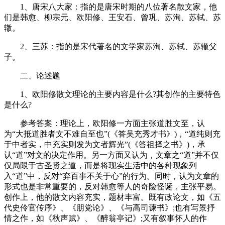
1、唐宋八大家：指的是唐宋时期的八位著名散文家，他
们是韩愈、柳宗元、欧阳修、王安石、曾巩、苏洵、苏轼、苏
辙。
2、三苏：指的是宋代著名的文学家苏洵、苏轼、苏辙父
子。
二、论述题
1、欧阳修散文理论的主要内容是什么?其创作的主要特色
是什么?
参考答案：理论上，欧阳修一方面主张道胜文至，认
为“大抵道胜者文不难自至也”(《答吴充秀才书》)，“道纯则充
于中者实，中充实则发为文者辉光”(《答祖择之书》)，承
认“道”对文的决定作用。另一方面又认为，文章之“道”并不仅
仅局限于古圣贤之道，而是将现实生活中的各种现象列
入“道”中，反对“弃百事不关于心”的行为。同时，认为文章的
形式也是非常重要的，反对韩愈等人的奇险怪诞，主张平易。
创作上，他的散文内容充实，题材丰富。既有政论文，如《五
代史伶官传序》、《朋党论》、《与高司谏书》;也有写景抒
情之作，如《秋声赋》、《醉翁亭记》;又有叙事怀人的作