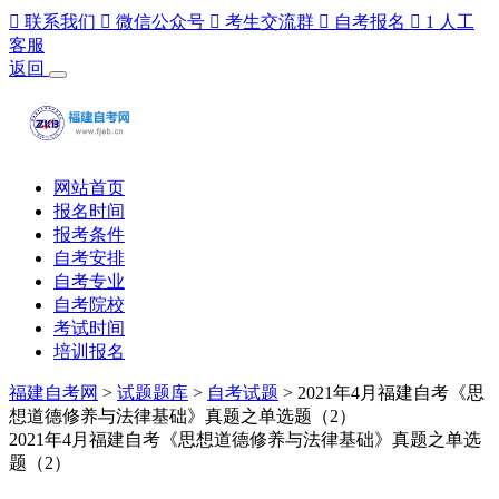

联系我们

微信公众号

考生交流群

自考报名

1
人工
客服
返回
网站首页
报名时间
报考条件
自考安排
自考专业
自考院校
考试时间
培训报名
福建自考网
>
试题题库
>
自考试题
> 2021年4月福建自考《思
想道德修养与法律基础》真题之单选题（2）
2021年4月福建自考《思想道德修养与法律基础》真题之单选
题（2）