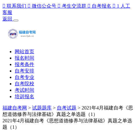

联系我们

微信公众号

考生交流群

自考报名

1
人工
客服
返回
网站首页
报名时间
报考条件
自考安排
自考专业
自考院校
考试时间
培训报名
福建自考网
>
试题题库
>
自考试题
> 2021年4月福建自考《思
想道德修养与法律基础》真题之单选题（1）
2021年4月福建自考《思想道德修养与法律基础》真题之单选
题（1）