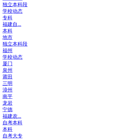
独立本科段
学校动态
专科
福建自...
本科
地市
独立本科段
福州
学校动态
厦门
泉州
莆田
三明
漳州
南平
龙岩
宁德
福建农...
自考本科
本科
自考大专