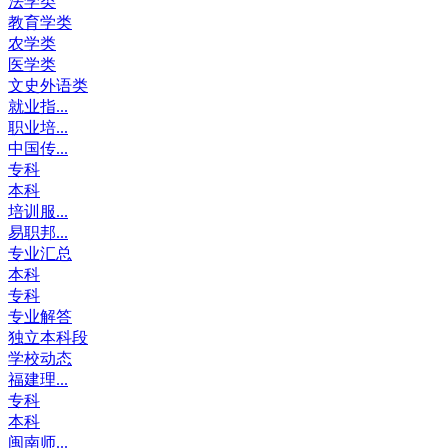
法学类
教育学类
农学类
医学类
文史外语类
就业指...
职业培...
中国传...
专科
本科
培训服...
易职邦...
专业汇总
本科
专科
专业解答
独立本科段
学校动态
福建理...
专科
本科
闽南师...