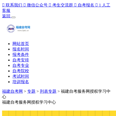

联系我们

微信公众号

考生交流群

自考报名

1
人工
客服
返回
网站首页
报名时间
报考条件
自考安排
自考专业
自考院校
考试时间
培训报名
福建自考网
>
专题
>
列表专题
> 福建自考服务网授权学习中
心
福建自考服务网授权学习中心