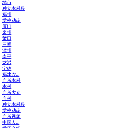
地市
独立本科段
福州
学校动态
厦门
泉州
莆田
三明
漳州
南平
龙岩
宁德
福建农...
自考本科
本科
自考大专
专科
独立本科段
学校动态
自考视频
中国人...