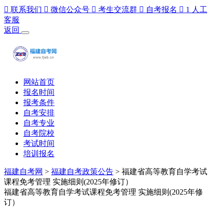

联系我们

微信公众号

考生交流群

自考报名

1
人工
客服
返回
网站首页
报名时间
报考条件
自考安排
自考专业
自考院校
考试时间
培训报名
福建自考网
>
福建自考政策公告
> 福建省高等教育自学考试
课程免考管理 实施细则(2025年修订）
福建省高等教育自学考试课程免考管理 实施细则(2025年修
订）