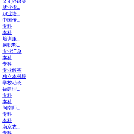
文史外语类
就业指...
职业培...
中国传...
专科
本科
培训服...
易职邦...
专业汇总
本科
专科
专业解答
独立本科段
学校动态
福建理...
专科
本科
闽南师...
专科
本科
南京农...
专科