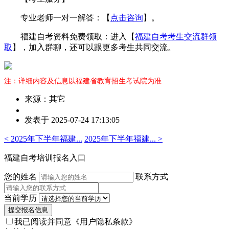
专业老师一对一解答：【
点击咨询
】。
福建自考资料免费领取：进入【
福建自考考生交流群领
取
】，加入群聊，还可以跟更多考生共同交流。
注：详细内容及信息以福建省教育招生考试院为准
来源：其它
作
发表于 2025-07-24 17:13:05
者：
曾
< 2025年下半年福建...
2025年下半年福建... >
老
师
福建自考培训报名入口
您的姓名
联系方式
当前学历
提交报名信息
我已阅读并同意
《用户隐私条款》