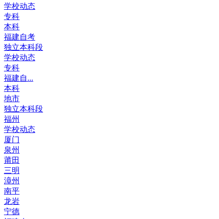
学校动态
专科
本科
福建自考
独立本科段
学校动态
专科
福建自...
本科
地市
独立本科段
福州
学校动态
厦门
泉州
莆田
三明
漳州
南平
龙岩
宁德