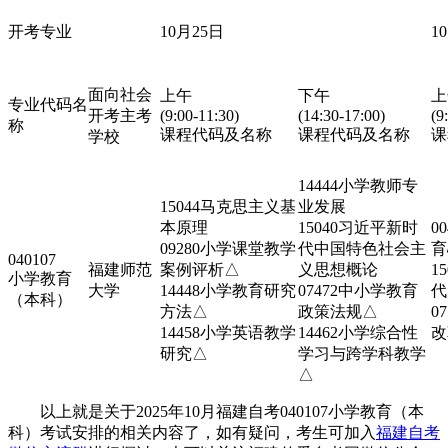
开考专业
10月25日
1
面向社会
上午
下午
上
专业代码名
开考主考
(9:00-11:30)
(14:30-17:00)
(9
称
课程代码及名称
课程代码及名称
课
学校
14444小学教师专
15044马克思主义基
业发展
本原理
15040习近平新时
0
09280小学课堂教学
代中国特色社会主
育
040107
福建师范
案例评析△
义思想概论
1
小学教育
大学
14448小学教育研究
07472中小学教育
代
（本科）
方法△
政策法规△
0
14458小学英语教学
14462小学综合性
改
研究△
学习与跨学科教学
△
以上就是关于2025年10月福建自考040107小学教育（本
科）考试安排的相关内容了，如有疑问，考生可加入
福建自考