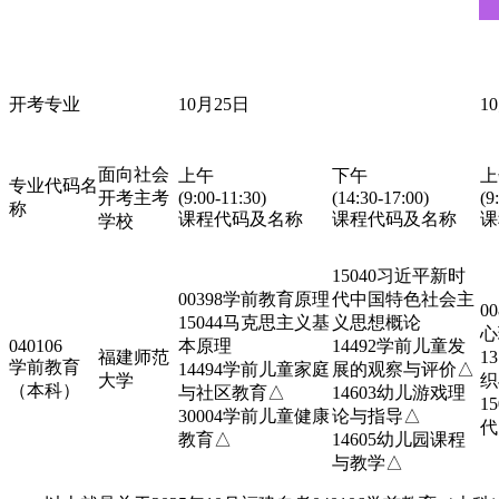
开考专业
10月25日
1
面向社会
上午
下午
上
专业代码名
开考主考
(9:00-11:30)
(14:30-17:00)
(9
称
课程代码及名称
课程代码及名称
课
学校
15040习近平新时
00398学前教育原理
代中国特色社会主
0
15044马克思主义基
义思想概论
心
040106
本原理
14492学前儿童发
福建师范
1
学前教育
14494学前儿童家庭
展的观察与评价△
大学
织
（本科）
与社区教育△
14603幼儿游戏理
1
30004学前儿童健康
论与指导△
代
教育△
14605幼儿园课程
与教学△