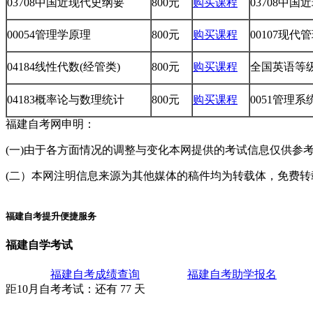
03708中国近现代史纲要
800元
购买课程
03708中
00054管理学原理
800元
购买课程
00107现代
04184线性代数(经管类)
800元
购买课程
全国英语等级考
04183概率论与数理统计
800元
购买课程
0051管理
福建自考网申明：
(一)由于各方面情况的调整与变化本网提供的考试信息仅供参
(二）本网注明信息来源为其他媒体的稿件均为转载体，免费转载出
福建自考提升便捷服务
福建自学考试
福建自考成绩查询
福建自考助学报名
距10月
自考考试
：还有
77
天