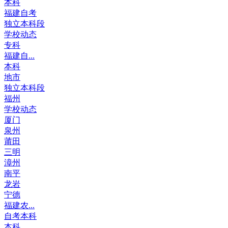
本科
福建自考
独立本科段
学校动态
专科
福建自...
本科
地市
独立本科段
福州
学校动态
厦门
泉州
莆田
三明
漳州
南平
龙岩
宁德
福建农...
自考本科
本科