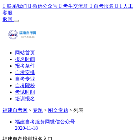

联系我们

微信公众号

考生交流群

自考报名

1
人工
客服
返回
网站首页
报名时间
报考条件
自考安排
自考专业
自考院校
考试时间
培训报名
福建自考网
>
专题
>
图文专题
> 列表
福建自考服务网微信公众号
2020-11-18
福建自考培训报名入口