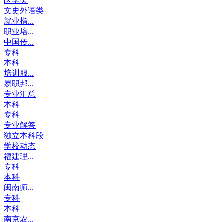
医学类
文史外语类
就业指...
职业培...
中国传...
专科
本科
培训服...
易职邦...
专业汇总
本科
专科
专业解答
独立本科段
学校动态
福建理...
专科
本科
闽南师...
专科
本科
南京农...