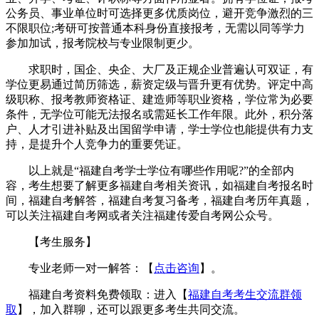
公务员、事业单位时可选择更多优质岗位，避开竞争激烈的三
不限职位;考研可按普通本科身份直接报考，无需以同等学力
参加加试，报考院校与专业限制更少。
求职时，国企、央企、大厂及正规企业普遍认可双证，有
学位更易通过简历筛选，薪资定级与晋升更有优势。评定中高
级职称、报考教师资格证、建造师等职业资格，学位常为必要
条件，无学位可能无法报名或需延长工作年限。此外，积分落
户、人才引进补贴及出国留学申请，学士学位也能提供有力支
持，是提升个人竞争力的重要凭证。
以上就是“福建自考学士学位有哪些作用呢?”的全部内
容，考生想要了解更多福建自考相关资讯，如福建自考报名时
间，福建自考解答，福建自考复习备考，福建自考历年真题，
可以关注福建自考网或者关注福建传爱自考网公众号。
【考生服务】
专业老师一对一解答：【
点击咨询
】。
福建自考资料免费领取：进入【
福建自考考生交流群领
取
】，加入群聊，还可以跟更多考生共同交流。