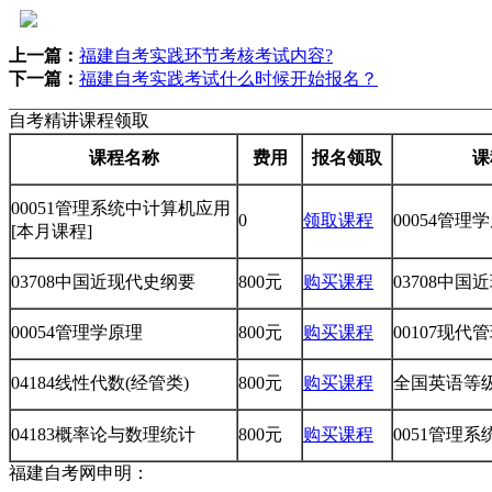
上一篇：
福建自考实践环节考核考试内容?
下一篇：
福建自考实践考试什么时候开始报名？
自考精讲课程领取
课程名称
费用
报名领取
课
00051管理系统中计算机应用
0
领取课程
00054管理
[本月课程]
03708中国近现代史纲要
800元
购买课程
03708中
00054管理学原理
800元
购买课程
00107现代
04184线性代数(经管类)
800元
购买课程
全国英语等级考
04183概率论与数理统计
800元
购买课程
0051管理
福建自考网申明：