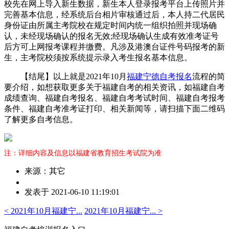
校先在网上导入新生数据，新生本人登录报考平台上传照片并
完善基本信息，经系统后台相片审核通过后，本人持二代居民
身份证由所属主考院校在规定时间内统一组织拍照并现场确
认，未经现场确认的报名无效;经现场确认生成有效准考证号
后方可上网报考课程并缴费。凡涉及港澳台证件号码报考的新
生，主考院校须按系统提示录入考生报名基本信息。
【结尾】以上就是2021年10月
福建宁德自考报名
流程的简
要介绍，如想获取更多关于福建自考的相关资讯，如福建自考
成绩查询、福建自考报名、福建自考考试时间、福建自考报考
条件、福建自考准考证打印、相关新闻等，请扫描下面二维码
了解更多自考信息。
注：详细内容及信息以福建省教育招生考试院为准
来源：其它
作
发表于 2021-06-10 11:19:01
者：
吴
< 2021年10月福建宁...
2021年10月福建宁... >
老
师