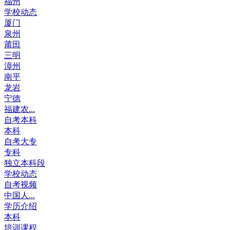
福州
学校动态
厦门
泉州
莆田
三明
漳州
南平
龙岩
宁德
福建农...
自考本科
本科
自考大专
专科
独立本科段
学校动态
自考视频
中国人...
学历介绍
本科
培训课程