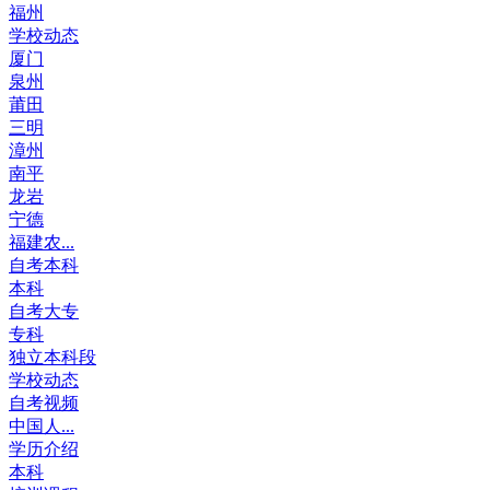
福州
学校动态
厦门
泉州
莆田
三明
漳州
南平
龙岩
宁德
福建农...
自考本科
本科
自考大专
专科
独立本科段
学校动态
自考视频
中国人...
学历介绍
本科