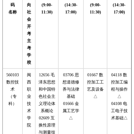
码
向
(9:00-
(14:30-
(9:00-
(14:30-
名称
社
11:30)
17:00)
11:30)
17:00)
会
开
考
主
考
学
校
560103
闽
12656 毛
03706 思
01667 数
04118 数
数控技
西
泽东思想
想道德修
控加工工
控加工编
术
职
和中国特
养与法律
艺及设备
程与操作
（专
业
色社会主
基础
△
△
科）
技
义理论体
01666 金
04108 电
术
系概论
属工艺学
工电子技
学
02609 互
△
术基础△
院
换性原理
与测量技