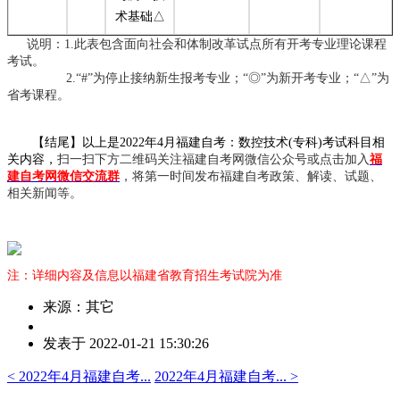
术基础△
说明：1.此表包含面向社会和体制改革试点所有开考专业理论课程
考试。
2.“#”为停止接纳新生报考专业；“◎”为新开考专业；“△”为
省考课程。
【结尾】以上是2022年4月福建自考：数控技术(专科)考试科目相
关内容，
扫一扫下方二维码关注福建自考网微信公众号或点击加入
福
建自考网微信交流群
，将第一时间发布福建自考政策、解读、试题、
相关新闻等。
注：详细内容及信息以福建省教育招生考试院为准
来源：其它
作
发表于 2022-01-21 15:30:26
者：
邓
< 2022年4月福建自考...
2022年4月福建自考... >
老