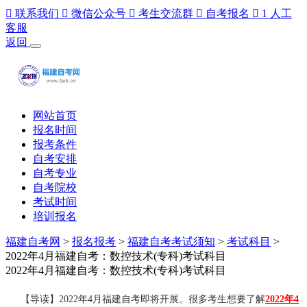

联系我们

微信公众号

考生交流群

自考报名

1
人工
客服
返回
网站首页
报名时间
报考条件
自考安排
自考专业
自考院校
考试时间
培训报名
福建自考网
>
报名报考
>
福建自考考试须知
>
考试科目
>
2022年4月福建自考：数控技术(专科)考试科目
2022年4月福建自考：数控技术(专科)考试科目
【导读】2022年4月福建自考即将开展。很多考生想要了解
2022年4