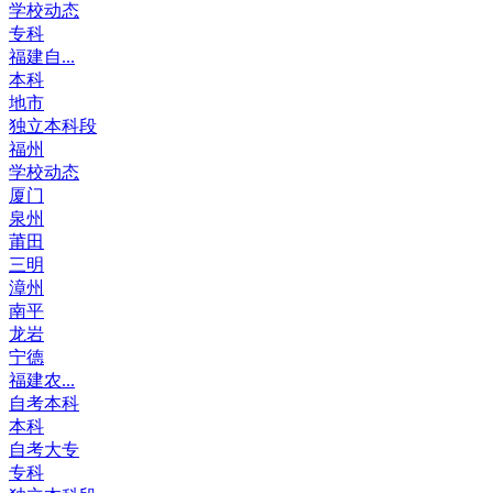
学校动态
专科
福建自...
本科
地市
独立本科段
福州
学校动态
厦门
泉州
莆田
三明
漳州
南平
龙岩
宁德
福建农...
自考本科
本科
自考大专
专科