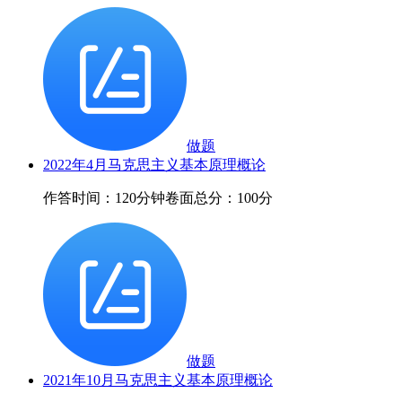
做题
2022年4月马克思主义基本原理概论
作答时间：120分钟
卷面总分：100分
做题
2021年10月马克思主义基本原理概论