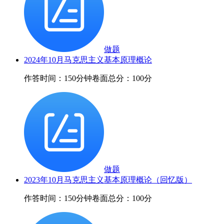
做题
2024年10月马克思主义基本原理概论
作答时间：150分钟
卷面总分：100分
做题
2023年10月马克思主义基本原理概论（回忆版）
作答时间：150分钟
卷面总分：100分