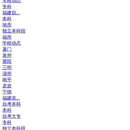
学校动态
专科
福建自...
本科
地市
独立本科段
福州
学校动态
厦门
泉州
莆田
三明
漳州
南平
龙岩
宁德
福建农...
自考本科
本科
自考大专
专科
独立本科段