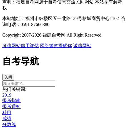
声明：福建自考网属于自考信息交流民间网站 本站享有解释
权
本站地址：福州市鼓楼区五一北路129号榕城商贸中心1102 咨
询电话：0591-87666380
Copyright 2007-2026 福建自考网 All Right Reserved
可信网站信用评估
网络警察提醒你
诚信网站
自考导航
关闭
热门关键词:
2019
报考指南
报考通知
科目
成绩
分数线