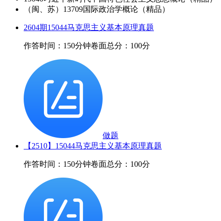
（闽、苏）13709国际政治学概论（精品）
2604期15044马克思主义基本原理真题
作答时间：150分钟
卷面总分：100分
做题
【2510】15044马克思主义基本原理真题
作答时间：150分钟
卷面总分：100分