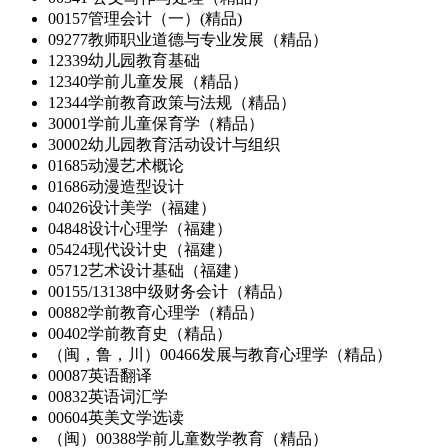
00157管理会计（一）(精品)
09277教师职业道德与专业发展（精品）
12339幼儿园教育基础
12340学前儿童发展（精品）
12344学前教育政策与法规（精品）
30001学前儿童保育学（精品）
30002幼儿园教育活动设计与组织
01685动漫艺术概论
01686动漫造型设计
04026设计美学（福建）
04848设计心理学（福建）
05424现代设计史（福建）
05712艺术设计基础（福建）
00155/13138中级财务会计（精品）
00882学前教育心理学（精品）
00402学前教育史（精品）
（闽，鲁，川）00466发展与教育心理学（精品）
00087英语翻译
00832英语词汇学
00604英美文学选读
（闽）00388学前儿童数学教育（精品）