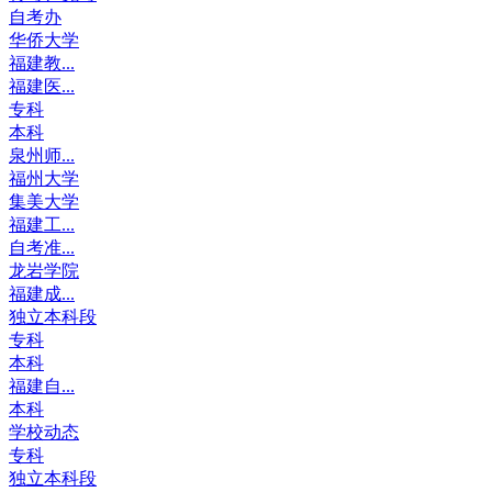
自考办
华侨大学
福建教...
福建医...
专科
本科
泉州师...
福州大学
集美大学
福建工...
自考准...
龙岩学院
福建成...
独立本科段
专科
本科
福建自...
本科
学校动态
专科
独立本科段