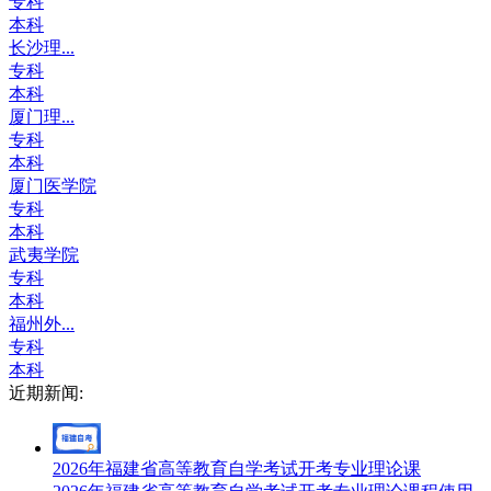
专科
本科
长沙理...
专科
本科
厦门理...
专科
本科
厦门医学院
专科
本科
武夷学院
专科
本科
福州外...
专科
本科
近期新闻:
2026年福建省高等教育自学考试开考专业理论课