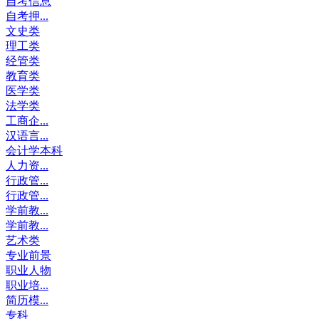
自考信息
自考押...
文史类
理工类
经管类
教育类
医学类
法学类
工商企...
汉语言...
会计学本科
人力资...
行政管...
行政管...
学前教...
学前教...
艺术类
专业前景
职业人物
职业培...
简历模...
专科