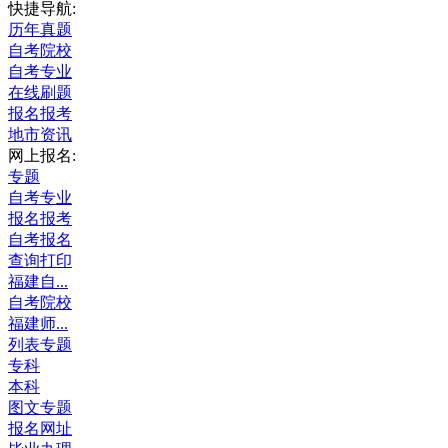
快捷导航:
历年真题
自考院校
自考专业
在线刷题
报名报考
地市资讯
网上报名:
专题
自考专业
报名报考
自考报名
查询打印
福建自...
自考院校
福建师...
列表专题
专科
本科
图文专题
报名网址