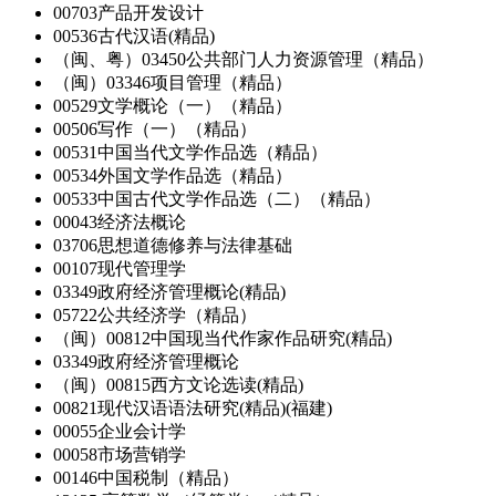
00703产品开发设计
00536古代汉语(精品)
（闽、粤）03450公共部门人力资源管理（精品）
（闽）03346项目管理（精品）
00529文学概论（一）（精品）
00506写作（一）（精品）
00531中国当代文学作品选（精品）
00534外国文学作品选（精品）
00533中国古代文学作品选（二）（精品）
00043经济法概论
03706思想道德修养与法律基础
00107现代管理学
03349政府经济管理概论(精品)
05722公共经济学（精品）
（闽）00812中国现当代作家作品研究(精品)
03349政府经济管理概论
（闽）00815西方文论选读(精品)
00821现代汉语语法研究(精品)(福建)
00055企业会计学
00058市场营销学
00146中国税制（精品）