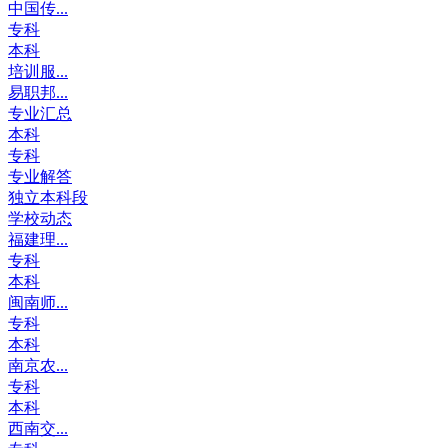
中国传...
专科
本科
培训服...
易职邦...
专业汇总
本科
专科
专业解答
独立本科段
学校动态
福建理...
专科
本科
闽南师...
专科
本科
南京农...
专科
本科
西南交...