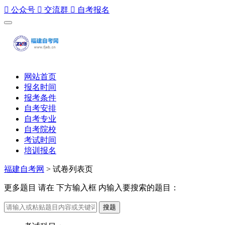

公众号

交流群

自考报名
网站首页
报名时间
报考条件
自考安排
自考专业
自考院校
考试时间
培训报名
福建自考网
>
试卷列表页
更多题目 请在
下方输入框
内输入要搜索的题目：
搜题