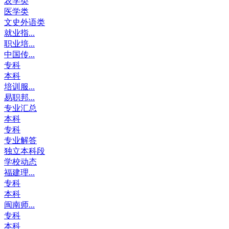
农学类
医学类
文史外语类
就业指...
职业培...
中国传...
专科
本科
培训服...
易职邦...
专业汇总
本科
专科
专业解答
独立本科段
学校动态
福建理...
专科
本科
闽南师...
专科
本科