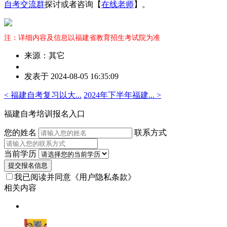
自考交流群
探讨或者咨询【
在线老师
】。
注：详细内容及信息以福建省教育招生考试院为准
来源：其它
作
发表于 2024-08-05 16:35:09
者：
曾
< 福建自考复习以大...
2024年下半年福建... >
老
师
福建自考培训报名入口
您的姓名
联系方式
当前学历
提交报名信息
我已阅读并同意
《用户隐私条款》
相关内容