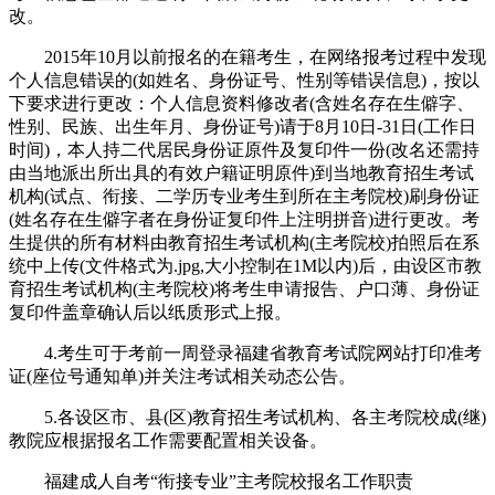
改。
2015年10月以前报名的在籍考生，在网络报考过程中发现
个人信息错误的(如姓名、身份证号、性别等错误信息)，按以
下要求进行更改：个人信息资料修改者(含姓名存在生僻字、
性别、民族、出生年月、身份证号)请于8月10日-31日(工作日
时间)，本人持二代居民身份证原件及复印件一份(改名还需持
由当地派出所出具的有效户籍证明原件)到当地教育招生考试
机构(试点、衔接、二学历专业考生到所在主考院校)刷身份证
(姓名存在生僻字者在身份证复印件上注明拼音)进行更改。考
生提供的所有材料由教育招生考试机构(主考院校)拍照后在系
统中上传(文件格式为.jpg,大小控制在1M以内)后，由设区市教
育招生考试机构(主考院校)将考生申请报告、户口薄、身份证
复印件盖章确认后以纸质形式上报。
4.考生可于考前一周登录福建省教育考试院网站打印准考
证(座位号通知单)并关注考试相关动态公告。
5.各设区市、县(区)教育招生考试机构、各主考院校成(继)
教院应根据报名工作需要配置相关设备。
福建成人自考“衔接专业”主考院校报名工作职责