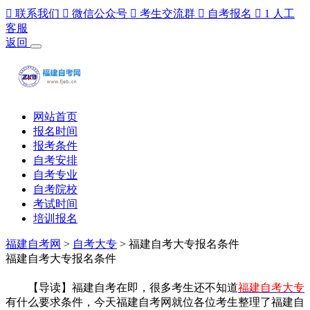

联系我们

微信公众号

考生交流群

自考报名

1
人工
客服
返回
网站首页
报名时间
报考条件
自考安排
自考专业
自考院校
考试时间
培训报名
福建自考网
>
自考大专
> 福建自考大专报名条件
福建自考大专报名条件
【导读】福建自考在即，很多考生还不知道
福建自考大专
有什么要求条件，今天福建自考网就位各位考生整理了福建自