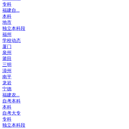
专科
福建自...
本科
地市
独立本科段
福州
学校动态
厦门
泉州
莆田
三明
漳州
南平
龙岩
宁德
福建农...
自考本科
本科
自考大专
专科
独立本科段